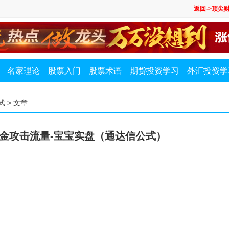
返回->顶尖
名家理论
股票入门
股票术语
期货投资学习
外汇投资学
式
> 文章
金攻击流量-宝宝实盘（通达信公式）