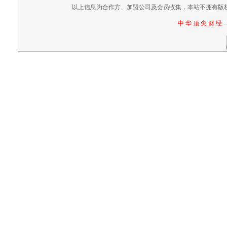
以上信息为合作方、加盟公司及会员收集，本站不拥有版
中 华 顶 尖 财 经
-