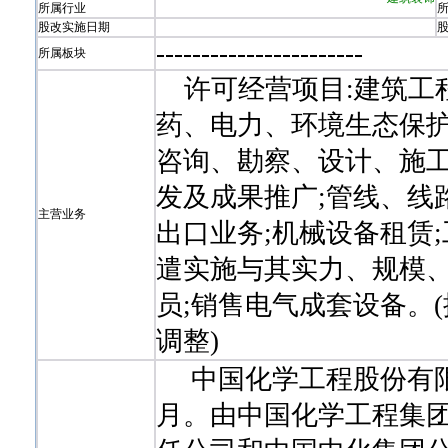
所属行业
股改实施日期
-
-
-
-
-
-
-
-
-
-
-
-
-
-
-
-
-
-
-
-
-
-
-
所属板块
许可经营项目:建筑工
药、电力、环境生态保护
咨询、勘察、设计、施工
发及成果推广;管线、线
主营业务
出口业务;机械设备租赁
遣实施与其实力、规模
员;销售电气成套设备。
调整)
中国化学工程股份有限公司
月。由中国化学工程集团