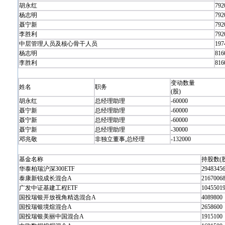
胡永红
792
杨志明
792
聂宁新
792
李胜利
792
中层管理人员及核心骨干人员
197
杨志明
816
李胜利
816
变动数量
姓名
职务
(股)
胡永红
总经理助理
-60000
聂宁新
总经理助理
-60000
聂宁新
总经理助理
-60000
聂宁新
总经理助理
-30000
邓兆敬
非独立董事,总经理
-132000
基金名称
持股数(股
华泰柏瑞沪深300ETF
2948345
泰康新锐成长混合A
2167006
广发中证基建工程ETF
1045501
国投瑞银开放视角精选混合A
4089800
国投瑞银境煊混合A
2658600
国投瑞银美丽中国混合A
1915100