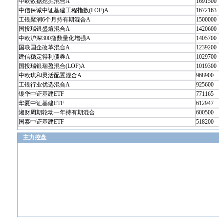
中欧数据挖掘混合A
1691500
中信保诚中证基建工程指数(LOF)A
1672163
工银聚润6个月持有期混合A
1500000
国投瑞银盛煊混合A
1420600
中欧沪深300指数量化增强A
1405700
国联国企改革混合A
1239200
建信稳定得利债券A
1029700
国投瑞银瑞盈混合(LOF)A
1019300
中欧琪和灵活配置混合A
968900
工银行业优选混合A
925600
银华中证基建ETF
771165
华夏中证基建ETF
612947
湘财周期轮动一年持有期混合
600500
国泰中证基建ETF
518200
主力控盘