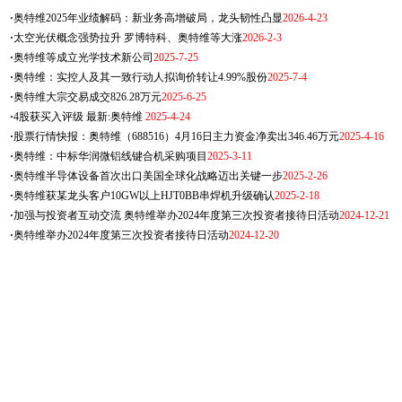
·
奥特维2025年业绩解码：新业务高增破局，龙头韧性凸显
2026-4-23
·
太空光伏概念强势拉升 罗博特科、奥特维等大涨
2026-2-3
·
奥特维等成立光学技术新公司
2025-7-25
·
奥特维：实控人及其一致行动人拟询价转让4.99%股份
2025-7-4
·
奥特维大宗交易成交826.28万元
2025-6-25
·
4股获买入评级 最新:奥特维
2025-4-24
·
股票行情快报：奥特维（688516）4月16日主力资金净卖出346.46万元
2025-4-16
·
奥特维：中标华润微铝线键合机采购项目
2025-3-11
·
奥特维半导体设备首次出口美国全球化战略迈出关键一步
2025-2-26
·
奥特维获某龙头客户10GW以上HJT0BB串焊机升级确认
2025-2-18
·
加强与投资者互动交流 奥特维举办2024年度第三次投资者接待日活动
2024-12-21
·
奥特维举办2024年度第三次投资者接待日活动
2024-12-20