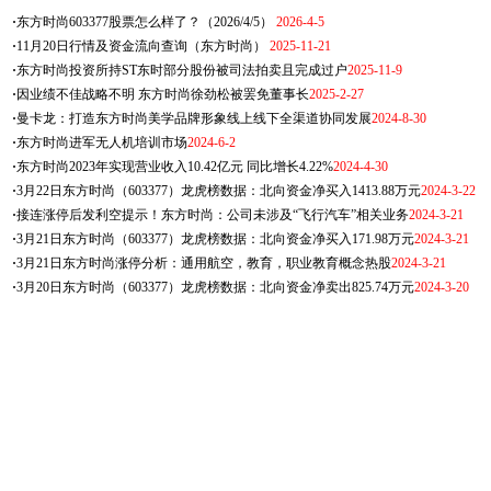
·
东方时尚603377股票怎么样了？（2026/4/5）
2026-4-5
·
11月20日行情及资金流向查询（东方时尚）
2025-11-21
·
东方时尚投资所持ST东时部分股份被司法拍卖且完成过户
2025-11-9
·
因业绩不佳战略不明 东方时尚徐劲松被罢免董事长
2025-2-27
·
曼卡龙：打造东方时尚美学品牌形象线上线下全渠道协同发展
2024-8-30
·
东方时尚进军无人机培训市场
2024-6-2
·
东方时尚2023年实现营业收入10.42亿元 同比增长4.22%
2024-4-30
·
3月22日东方时尚（603377）龙虎榜数据：北向资金净买入1413.88万元
2024-3-22
·
接连涨停后发利空提示！东方时尚：公司未涉及“飞行汽车”相关业务
2024-3-21
·
3月21日东方时尚（603377）龙虎榜数据：北向资金净买入171.98万元
2024-3-21
·
3月21日东方时尚涨停分析：通用航空，教育，职业教育概念热股
2024-3-21
·
3月20日东方时尚（603377）龙虎榜数据：北向资金净卖出825.74万元
2024-3-20