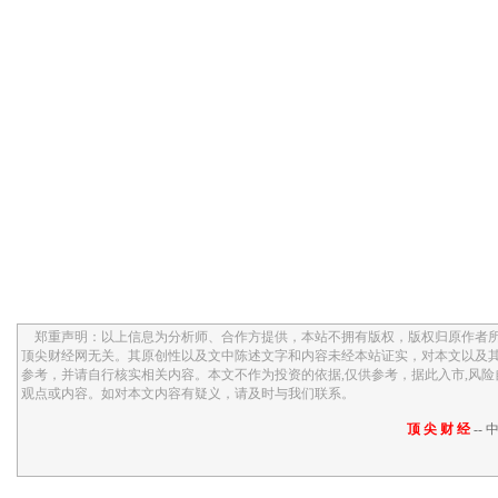
郑重声明：以上信息为分析师、合作方提供，本站不拥有版权，版权归原作者所
顶尖财经网无关。其原创性以及文中陈述文字和内容未经本站证实，对本文以及
参考，并请自行核实相关内容。本文不作为投资的依据,仅供参考，据此入市,风
观点或内容。如对本文内容有疑义，请及时与我们联系。
顶 尖 财 经
-- 