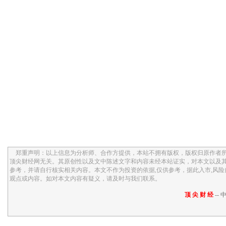
郑重声明：以上信息为分析师、合作方提供，本站不拥有版权，版权归原作者所
顶尖财经网无关。其原创性以及文中陈述文字和内容未经本站证实，对本文以及
参考，并请自行核实相关内容。本文不作为投资的依据,仅供参考，据此入市,风
观点或内容。如对本文内容有疑义，请及时与我们联系。
顶 尖 财 经
-- 